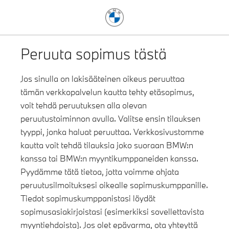
Peruuta sopimus tästä
Jos sinulla on lakisääteinen oikeus peruuttaa
tämän verkkopalvelun kautta tehty etäsopimus,
voit tehdä peruutuksen alla olevan
peruutustoiminnon avulla. Valitse ensin tilauksen
tyyppi, jonka haluat peruuttaa. Verkkosivustomme
kautta voit tehdä tilauksia joko suoraan BMW:n
kanssa tai BMW:n myyntikumppaneiden kanssa.
Pyydämme tätä tietoa, jotta voimme ohjata
peruutusilmoituksesi oikealle sopimuskumppanille.
Tiedot sopimuskumppanistasi löydät
sopimusasiakirjoistasi (esimerkiksi sovellettavista
myyntiehdoista). Jos olet epävarma, ota yhteyttä